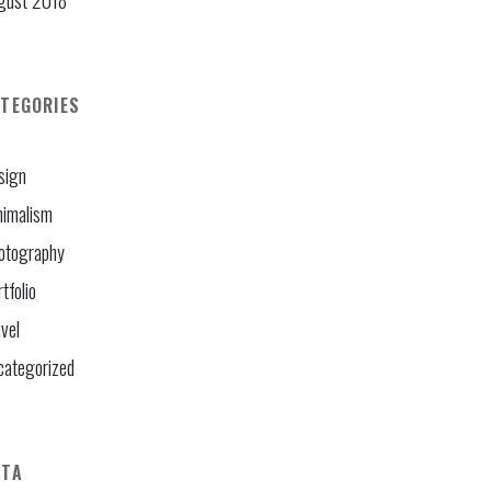
gust 2018
TEGORIES
sign
nimalism
otography
tfolio
vel
categorized
ETA