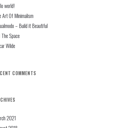
lo world!
e Art Of Minimalism
ualmodo – Build it Beautiful
l The Space
car Wilde
ECENT COMMENTS
CHIVES
rch 2021